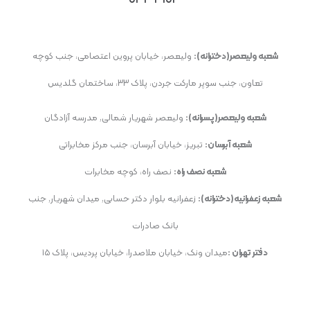
شعبه ولیعصر(دخترانه):
ولیعصر، خیابان پروین اعتصامی، جنب کوچه
تعاون، جنب سوپر مارکت جردن، پلاک ۳۳، ساختمان گلدیس
شعبه ولیعصر(پسرانه):
ولیعصر شهریار شمالی, مدرسه آزادگان
شعبه آبرسان:
تبریز، خیابان آبرسان، جنب مرکز مخابراتی
شعبه نصف راه:
نصف راه، کوچه مخابرات
شعبه زعفرانیه(دخترانه):
زعفرانیه بلوار دکتر حسابی, میدان شهریار, جنب
بانک صادرات
دفتر تهران :
میدان ونک، خیابان ملاصدرا، خیابان پردیس، پلاک ۱۵