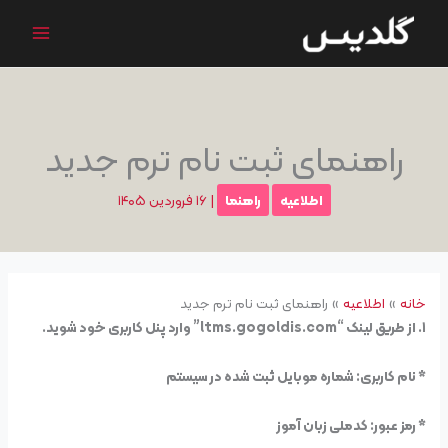
رش
ه
حتوا
راهنمای ثبت نام ترم جدید
اطلاعیه
راهنما
|
۱۶ فروردین ۱۴۰۵
خانه
اطلاعیه
راهنمای ثبت نام ترم جدید
۱. از طریق لینک “ltms.gogoldis.com” وارد پنل کاربری خود شوید.
* نام کاربری: شماره موبایل ثبت شده در سیستم
* رمز عبور: کدملی زبان آموز