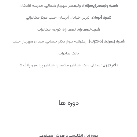
شعبه ولیعصر(پسرانه):
ولیعصر شهریار شمالی, مدرسه آزادگان
شعبه آبرسان:
تبریز، خیابان آبرسان، جنب مرکز مخابراتی
شعبه نصف راه:
نصف راه، کوچه مخابرات
شعبه زعفرانیه(دخترانه):
زعفرانیه بلوار دکتر حسابی, میدان شهریار, جنب
بانک صادرات
دفتر تهران :
میدان ونک، خیابان ملاصدرا، خیابان پردیس، پلاک ۱۵
دوره ها
دوره زبان انگلیسی با هوش مصنوعی