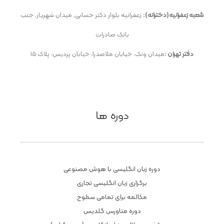
شعبه زعفرانیه(دخترانه):
زعفرانیه بلوار دکتر حسابی, میدان شهریار, جنب
بانک صادرات
دفتر تهران :
میدان ونک، خیابان ملاصدرا، خیابان پردیس، پلاک ۱۵
دوره ها
دوره زبان انگلیسی با هوش مصنوعی
برگزاری زبان انگلیسی تجاری
مکالمه برای تمامی سطوح
دوره متاورس گلدیس