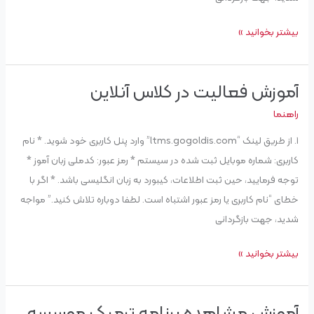
بیشتر بخوانید »
آموزش فعالیت در کلاس آنلاین
آموزش
فعالیت
راهنما
در
۱. از طریق لینک “ltms.gogoldis.com” وارد پنل کاربری خود شوید. * نام
کلاس
کاربری: شماره موبایل ثبت شده در سیستم * رمز عبور: کدملی زبان آموز *
آنلاین
توجه فرمایید، حین ثبت اطلاعات، کیبورد به زبان انگلیسی باشد. * اگر با
خطای “نام کاربری یا رمز عبور اشتباه است. لطفا دوباره تلاش کنید.” مواجه
شدید، جهت بازگردانی
بیشتر بخوانید »
آموزش مشاهده برنامه ترمیک موسسه
آموزش