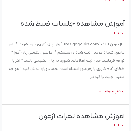
آموزش مشاهده جلسات ضبط شده
آموزش
مشاهده
راهنما
جلسات
۱. از طریق لینک “ltms.gogoldis.com” وارد پنل کاربری خود شوید. * نام
ضبط
کاربری: شماره موبایل ثبت شده در سیستم * رمز عبور: کدملی زبان آموز *
شده
توجه فرمایید، حین ثبت اطلاعات، کیبورد به زبان انگلیسی باشد. * اگر با
خطای “نام کاربری یا رمز عبور اشتباه است. لطفا دوباره تلاش کنید.” مواجه
شدید، جهت بازگردانی
بیشتر بخوانید »
آموزش مشاهده نمرات آزمون
آموزش
مشاهده
راهنما
نمرات