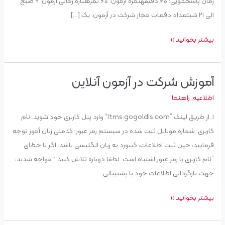
زمان پاسخگویی: ۶۰ دقیقهنمره آزمون: ۶۰ نمرهبازه زمانی آزمون: ۹ صبح
الی ۲۱ شبتعداد دفعات مجاز شرکت در آزمون: یک […]
بیشتر بخوانید »
آموزش شرکت در آزمون آنلاین
آموزش
شرکت
اطلاعیه
,
راهنما
در
۱. از طریق لینک “Itms.gogoldis.com” وارد پنل کاربری خود شوید. نام
آزمون
کاربری: شماره موبایل ثبت شده در سیستم رمز عبور: کدملی زبان آموز توجه
آنلاین
فرمایید، حین ثبت اطلاعات، کیبورد به زبان انگلیسی باشد. اگر با خطای
“نام کاربری یا رمز عبور اشتباه است. لطفا دوباره تلاش کنید.” مواجه شدید،
جهت بازگردانی اطلاعات خود با پشتیبانی
بیشتر بخوانید »