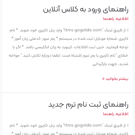
راهنمای ورود به کلاس آنلاین
راهنمای
ورود
اطلاعیه
,
راهنما
به
۱. از طریق لینک “ltms.gogoldis.com” وارد پنل کاربری خود شوید. * نام
کلاس
کاربری: شماره موبایل ثبت شده در سیستم * رمز عبور: کدملی زبان آموز *
آنلاین
توجه فرمایید، حین ثبت اطلاعات، کیبورد به زبان انگلیسی باشد. * اگر با
خطای “نام کاربری یا رمز عبور اشتباه است. لطفا دوباره تلاش کنید.” مواجه
شدید، جهت بازگردانی
بیشتر بخوانید »
راهنمای ثبت نام ترم جدید
راهنمای
ثبت
اطلاعیه
,
راهنما
نام
۱. از طریق لینک “ltms.gogoldis.com” وارد پنل کاربری خود شوید. * نام
ترم
کاربری: شماره موبایل ثبت شده در سیستم * رمز عبور: کدملی زبان آموز *