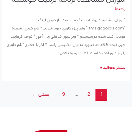
مشاهده
راهنما
برنامه
آموزش مشاهده برنامه ترمیک موسسه ۱. از طریق لینک
ترمیک
“ltms.gogoldis.com” وارد پنل کاربری خود شوید. * نام کاربری: شماره
موسسه
موبایل ثبت شده در سیستم * رمز عبور: کدملی زبان آموز * توجه فرمایید،
حین ثبت اطلاعات، کیبورد به زبان انگلیسی باشد. * اگر با خطای “نام کاربری
یا رمز عبور اشتباه است. لطفا دوباره تلاش
بیشتر بخوانید »
1
2
…
9
بعدی
←