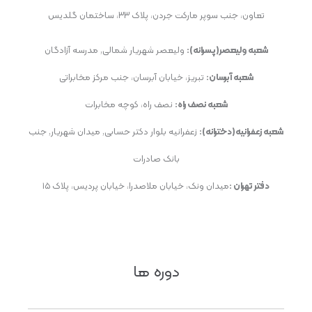
تعاون، جنب سوپر مارکت جردن، پلاک ۳۳، ساختمان گلدیس
شعبه ولیعصر(پسرانه):
ولیعصر شهریار شمالی, مدرسه آزادگان
شعبه آبرسان:
تبریز، خیابان آبرسان، جنب مرکز مخابراتی
شعبه نصف راه:
نصف راه، کوچه مخابرات
شعبه زعفرانیه(دخترانه):
زعفرانیه بلوار دکتر حسابی, میدان شهریار, جنب
بانک صادرات
دفتر تهران :
میدان ونک، خیابان ملاصدرا، خیابان پردیس، پلاک ۱۵
دوره ها