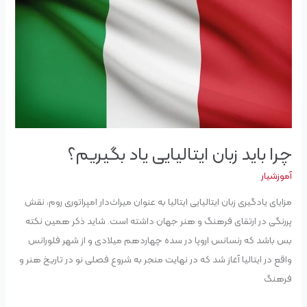
ایتالیایی
یاد
بگیریم؟
چرا باید زبان ایتالیایی یاد بگیریم؟
آموزشیار
مزایای یادگیری زبان ایتالیایی ایتالیا به عنوان میراث‌دار امپراتوری روم، نقش
پررنگی در ارتقای فرهنگ و هنر جهان داشته است. شاید ذکر همین نکته
بس باشد که رنسانس اروپا در سده چهاردهم میلادی و از شهر فلورانس
واقع در ایتالیا آغاز شد که در نهایت منجر به شروع فصلی نو در تاریخ هنر و
فرهنگ