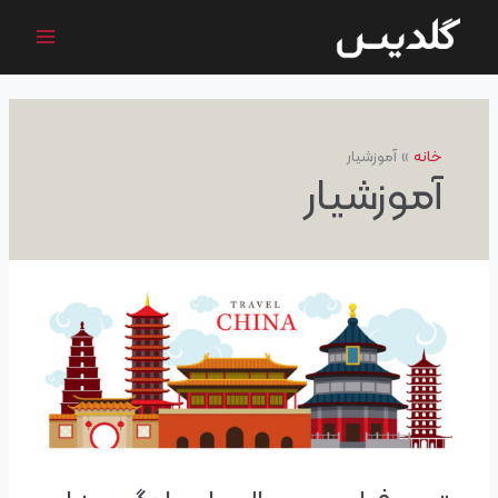
رش
ه
حتوا
خانه
آموزشیار
آموزشیار
بهترین
فیلم
و
سریال
برای
یادگیری
زبان