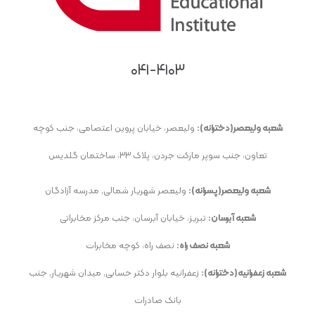
۰۴۱-۴۱۰۳
شعبه ولیعصر(دخترانه):
ولیعصر، خیابان پروین اعتصامی، جنب کوچه
تعاون، جنب سوپر مارکت جردن، پلاک ۳۳، ساختمان گلدیس
شعبه ولیعصر(پسرانه):
ولیعصر شهریار شمالی, مدرسه آزادگان
شعبه آبرسان:
تبریز، خیابان آبرسان، جنب مرکز مخابراتی
شعبه نصف راه:
نصف راه، کوچه مخابرات
شعبه زعفرانیه(دخترانه):
زعفرانیه بلوار دکتر حسابی, میدان شهریار, جنب
بانک صادرات