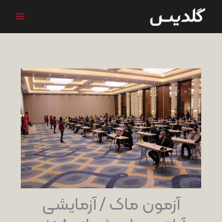
رش
ه
حتوا
آزمون ماک / آزمایشی