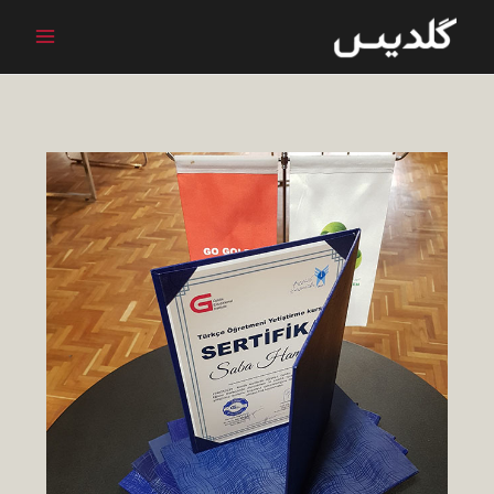
رش
ه
حتوا