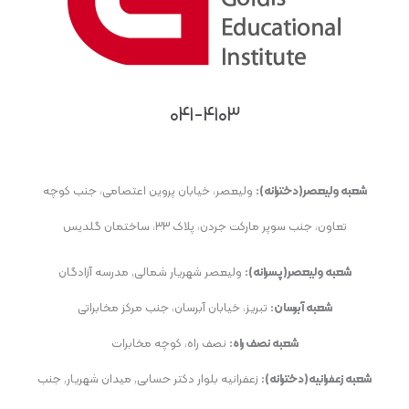
۰۴۱-۴۱۰۳
شعبه ولیعصر(دخترانه):
ولیعصر، خیابان پروین اعتصامی، جنب کوچه
تعاون، جنب سوپر مارکت جردن، پلاک ۳۳، ساختمان گلدیس
شعبه ولیعصر(پسرانه):
ولیعصر شهریار شمالی, مدرسه آزادگان
شعبه آبرسان:
تبریز، خیابان آبرسان، جنب مرکز مخابراتی
شعبه نصف راه:
نصف راه، کوچه مخابرات
شعبه زعفرانیه(دخترانه):
زعفرانیه بلوار دکتر حسابی, میدان شهریار, جنب