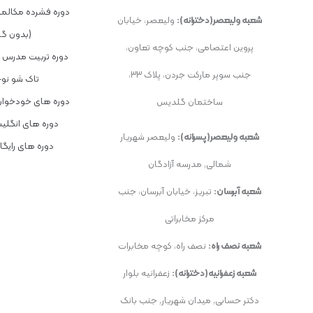
دوره فشرده مکالمه
شعبه ولیعصر(دخترانه):
ولیعصر، خیابان
(بدون گر
پروین اعتصامی، جنب کوچه تعاون،
دوره تربیت مدرس ب
جنب سوپر مارکت جردن، پلاک ۳۳،
تاک شو نوج
دوره های خودخوان 
ساختمان گلدیس
دوره های انگل
شعبه ولیعصر(پسرانه):
ولیعصر شهریار
دوره های رایگ
شمالی, مدرسه آزادگان
شعبه آبرسان:
تبریز، خیابان آبرسان، جنب
مرکز مخابراتی
شعبه نصف راه:
نصف راه، کوچه مخابرات
شعبه زعفرانیه(دخترانه):
زعفرانیه بلوار
دکتر حسابی, میدان شهریار, جنب بانک